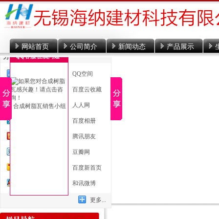
网站首页
公司简介
新闻动态
产品展示
分享到
QQ客服在线沟通
一键分享
QQ空间
新浪微博
百度云收藏
微信
人人网
合成树脂瓦销售小组
腾讯微博
百度相册
开心网
腾讯朋友
百度贴吧
豆瓣网
搜狐微博
百度新首页
QQ好友
和讯微博
更多...