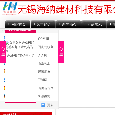
网站首页
公司简介
新闻动态
产品展示
分享到
QQ客服在线沟通
一键分享
QQ空间
新浪微博
百度云收藏
微信
人人网
合成树脂瓦销售小组
腾讯微博
百度相册
开心网
腾讯朋友
百度贴吧
豆瓣网
搜狐微博
百度新首页
QQ好友
和讯微博
更多...