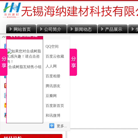
网站首页
公司简介
新闻动态
产品展示
分享到
QQ客服在线沟通
一键分享
QQ空间
新浪微博
百度云收藏
微信
人人网
合成树脂瓦销售小组
腾讯微博
百度相册
开心网
腾讯朋友
百度贴吧
豆瓣网
搜狐微博
百度新首页
QQ好友
和讯微博
更多...