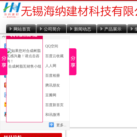
网站首页
公司简介
新闻动态
产品展示
分享到
QQ客服在线沟通
一键分享
QQ空间
新浪微博
百度云收藏
微信
人人网
合成树脂瓦销售小组
腾讯微博
百度相册
开心网
腾讯朋友
百度贴吧
豆瓣网
搜狐微博
百度新首页
QQ好友
和讯微博
更多...