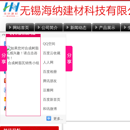
网站首页
公司简介
新闻动态
产品展示
分享到
QQ客服在线沟通
一键分享
QQ空间
新浪微博
百度云收藏
微信
人人网
合成树脂瓦销售小组
腾讯微博
百度相册
开心网
腾讯朋友
百度贴吧
豆瓣网
搜狐微博
百度新首页
QQ好友
和讯微博
更多...