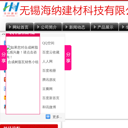
网站首页
公司简介
新闻动态
产品展示
分享到
QQ客服在线沟通
一键分享
QQ空间
新浪微博
百度云收藏
微信
人人网
合成树脂瓦销售小组
腾讯微博
百度相册
开心网
腾讯朋友
百度贴吧
豆瓣网
搜狐微博
百度新首页
QQ好友
和讯微博
更多...