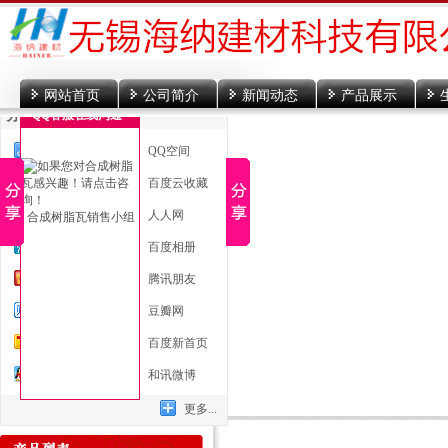
网站首页
公司简介
新闻动态
产品展示
分享到
QQ客服在线沟通
一键分享
QQ空间
新浪微博
百度云收藏
微信
人人网
合成树脂瓦销售小组
腾讯微博
百度相册
开心网
腾讯朋友
百度贴吧
豆瓣网
搜狐微博
百度新首页
QQ好友
和讯微博
更多...