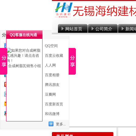
网站首页
公司简介
新闻
分享到
QQ客服在线沟通
一键分享
QQ空间
新浪微博
百度云收藏
微信
人人网
合成树脂瓦销售小组
腾讯微博
百度相册
开心网
腾讯朋友
百度贴吧
豆瓣网
搜狐微博
百度新首页
QQ好友
和讯微博
更多...