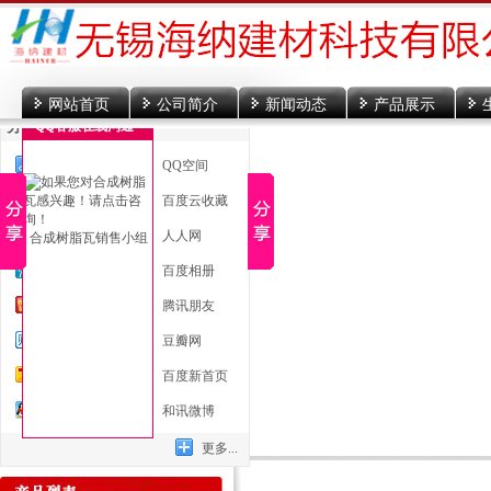
网站首页
公司简介
新闻动态
产品展示
分享到
QQ客服在线沟通
一键分享
QQ空间
新浪微博
百度云收藏
微信
人人网
合成树脂瓦销售小组
腾讯微博
百度相册
开心网
腾讯朋友
百度贴吧
豆瓣网
搜狐微博
百度新首页
QQ好友
和讯微博
更多...