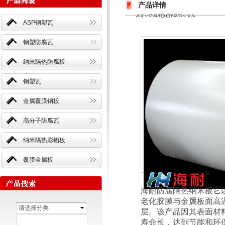
产品详情
ASP钢塑瓦
钢塑防腐瓦
纳米隔热防腐板
钢塑瓦
金属覆膜钢板
高分子防腐瓦
纳米隔热彩铝板
覆膜金属板
海耐防腐隔热纳米板它
老化胶膜与金属板面高
请选择分类
层。该产品因其表面材
寿命长，达到节能和环