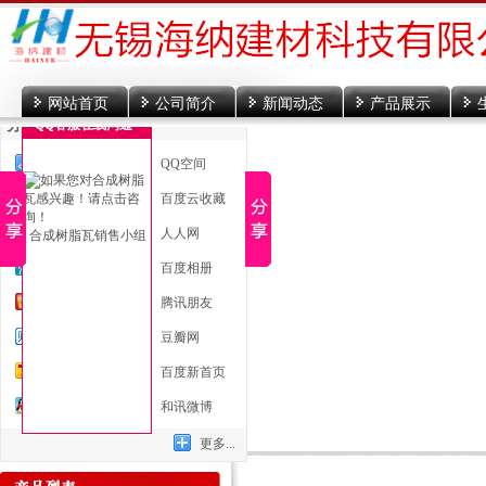
网站首页
公司简介
新闻动态
产品展示
分享到
QQ客服在线沟通
一键分享
QQ空间
新浪微博
百度云收藏
微信
人人网
合成树脂瓦销售小组
腾讯微博
百度相册
开心网
腾讯朋友
百度贴吧
豆瓣网
搜狐微博
百度新首页
QQ好友
和讯微博
更多...