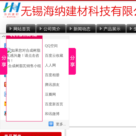
网站首页
公司简介
新闻动态
产品展示
分享到
QQ客服在线沟通
一键分享
QQ空间
新浪微博
百度云收藏
微信
人人网
合成树脂瓦销售小组
腾讯微博
百度相册
开心网
腾讯朋友
百度贴吧
豆瓣网
搜狐微博
百度新首页
QQ好友
和讯微博
更多...