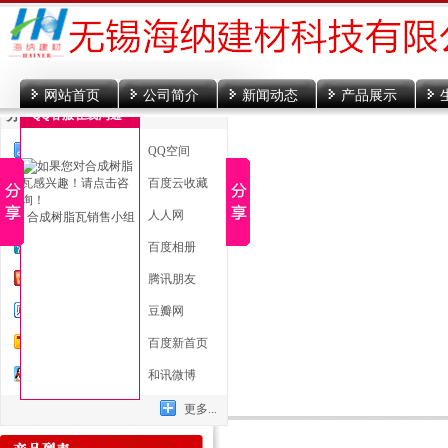
网站首页
公司简介
新闻动态
产品展示
分享到
QQ客服在线沟通
一键分享
QQ空间
新浪微博
百度云收藏
微信
人人网
合成树脂瓦销售小组
腾讯微博
百度相册
开心网
腾讯朋友
百度贴吧
豆瓣网
搜狐微博
百度新首页
QQ好友
和讯微博
更多...