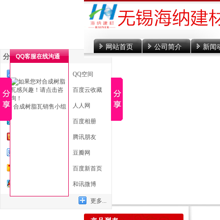
网站首页
公司简介
新闻
分享到
QQ客服在线沟通
一键分享
QQ空间
新浪微博
百度云收藏
微信
人人网
合成树脂瓦销售小组
腾讯微博
百度相册
开心网
腾讯朋友
百度贴吧
豆瓣网
搜狐微博
百度新首页
QQ好友
和讯微博
更多...