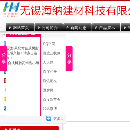
网站首页
公司简介
新闻动态
产品展示
分享到
QQ客服在线沟通
一键分享
QQ空间
新浪微博
百度云收藏
微信
人人网
合成树脂瓦销售小组
腾讯微博
百度相册
开心网
腾讯朋友
百度贴吧
豆瓣网
搜狐微博
百度新首页
QQ好友
和讯微博
更多...