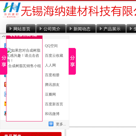
网站首页
公司简介
新闻动态
产品展示
分享到
QQ客服在线沟通
一键分享
QQ空间
新浪微博
百度云收藏
微信
人人网
合成树脂瓦销售小组
腾讯微博
百度相册
开心网
腾讯朋友
百度贴吧
豆瓣网
搜狐微博
百度新首页
QQ好友
和讯微博
更多...