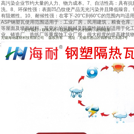
高污染企业节约大量的人力、物力成本。7、自洁性高：具有抗
洗。8、环保性强：表面凹凸纹使产品无光污染并且降低噪音。
有阻燃性。10、耐候性强：在零下-20°C到60°C的范围内均适用（咨
ASP钢塑瓦使用范围适用于：工业厂房，民用建筑，粮食仓库
等屋面及墙面材料。其突出的抗酸碱及防腐性能特别适用于化
关于我们
联系方式
信息反馈
人才招聘
友情链接
|
|
|
|
|
|
业、铸造厂、造纸厂等重腐蚀工业厂房，很大程度的提高建筑
无锡海纳建材科技有限公司 版权所有 地址：无锡市惠山区钱桥镇万东路3号
15266009 本站关键词：
asp钢塑瓦
钢塑
瓦
钢塑防腐瓦
纳米隔热防腐板 欢迎