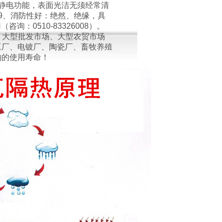
静电功能，表面光洁无须经常清
9、消防性好：绝然、绝缘，具
询：0510-83326008）。
、大型批发市场、大型农贸市场
工厂、电镀厂、陶瓷厂、畜牧养殖
物的使用寿命！
咨询订货！