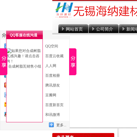
网站首页
公司简介
新闻
分享到
QQ客服在线沟通
一键分享
QQ空间
新浪微博
百度云收藏
微信
人人网
合成树脂瓦销售小组
腾讯微博
百度相册
开心网
腾讯朋友
百度贴吧
豆瓣网
搜狐微博
百度新首页
QQ好友
和讯微博
更多...