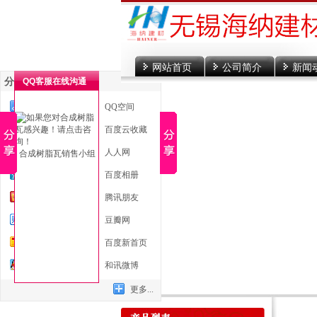
网站首页
公司简介
新闻
分享到
QQ客服在线沟通
一键分享
QQ空间
新浪微博
百度云收藏
微信
人人网
合成树脂瓦销售小组
腾讯微博
百度相册
开心网
腾讯朋友
百度贴吧
豆瓣网
搜狐微博
百度新首页
QQ好友
和讯微博
更多...