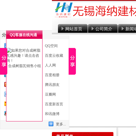
网站首页
公司简介
新闻
分享到
QQ客服在线沟通
一键分享
QQ空间
新浪微博
百度云收藏
微信
人人网
合成树脂瓦销售小组
腾讯微博
百度相册
开心网
腾讯朋友
百度贴吧
豆瓣网
搜狐微博
百度新首页
QQ好友
和讯微博
更多...