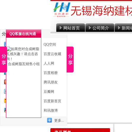
网站首页
公司简介
新闻
分享到
QQ客服在线沟通
一键分享
QQ空间
新浪微博
百度云收藏
微信
人人网
合成树脂瓦销售小组
腾讯微博
百度相册
开心网
腾讯朋友
百度贴吧
豆瓣网
搜狐微博
百度新首页
QQ好友
和讯微博
更多...